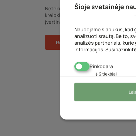
Šioje svetainėje na
Netekus vieno, kelių ar netgi visų dantų
kreipkitės konsultacijai, kurios mtu
įvertinsime Jūsų būklę.
Naudojame slapukus, kad ga
analizuoti srautą. Be to,
Registracija vizitui
analizės partneriais, kurie
informacijos. Susipažinkit
Rinkodara
↓
2
tiekėjai
Leis