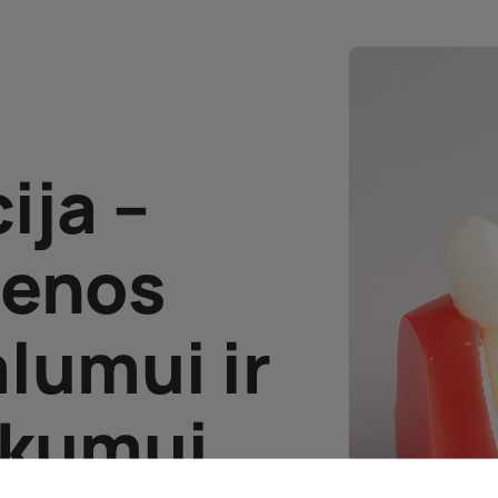
ija –
senos
lumui ir
škumui