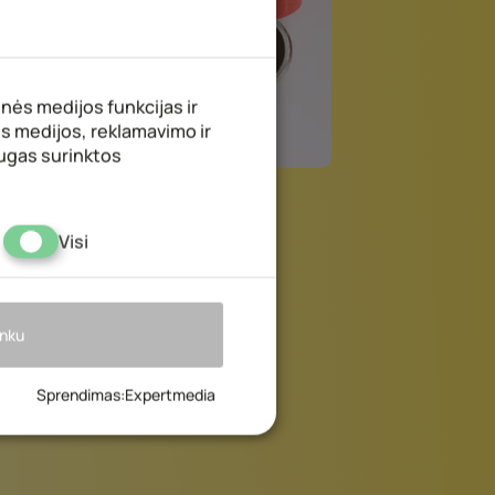
nės medijos funkcijas ir
s medijos, reklamavimo ir
laugas surinktos
Visi
Leisti pasirinktus
nku
Sprendimas
:
Expertmedia