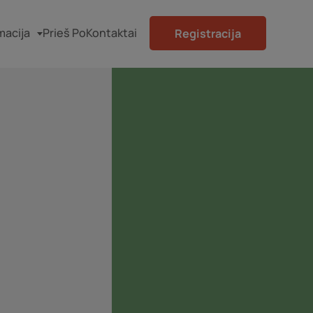
macija
Prieš Po
Kontaktai
Registracija