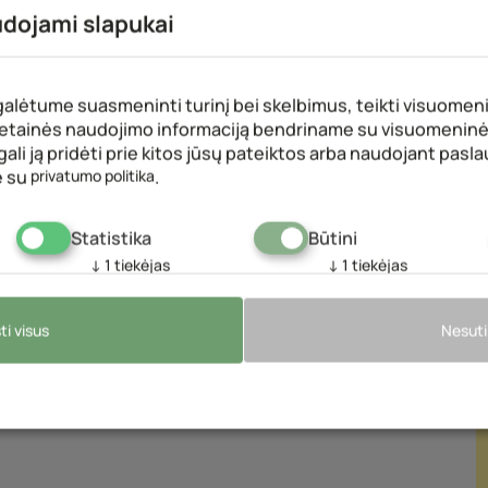
udojami slapukai
,
lėtume suasmeninti turinį bei skelbimus, teikti visuomeni
 svetainės naudojimo informaciją bendriname su visuomeninė
 gali ją pridėti prie kitos jūsų pateiktos arba naudojant pas
e su
privatumo politika
.
Statistika
Būtini
↓
1
tiekėjas
↓
1
tiekėjas
ti visus
Nesuti