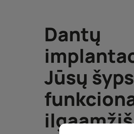
Dantų
implantac
Jūsų šyp
funkciona
ilgaamži