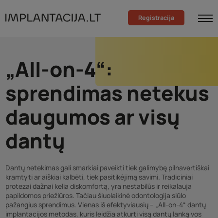
Registracija
„All-on-4“:
sprendimas netekus
daugumos ar visų
dantų
Dantų netekimas gali smarkiai paveikti tiek galimybę pilnavertiškai
kramtyti ar aiškiai kalbėti, tiek pasitikėjimą savimi. Tradiciniai
protezai dažnai kelia diskomfortą, yra nestabilūs ir reikalauja
papildomos priežiūros. Tačiau šiuolaikinė odontologija siūlo
pažangius sprendimus. Vienas iš efektyviausių – „All-on-4“ dantų
implantacijos metodas, kuris leidžia atkurti visą dantų lanką vos