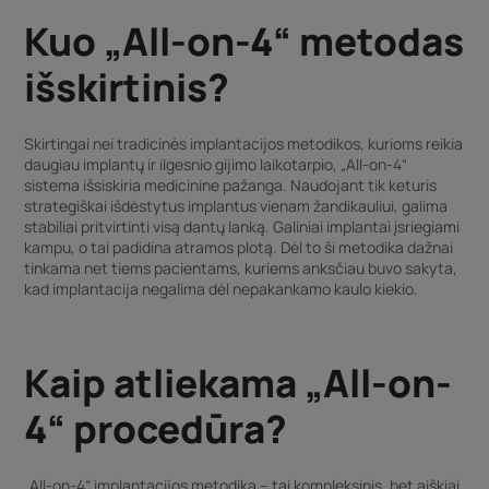
Kuo „All-on-4“ metodas
išskirtinis?
Skirtingai nei tradicinės implantacijos metodikos, kurioms reikia
daugiau implantų ir ilgesnio gijimo laikotarpio, „All-on-4“
sistema išsiskiria medicinine pažanga. Naudojant tik keturis
strategiškai išdėstytus implantus vienam žandikauliui, galima
stabiliai pritvirtinti visą dantų lanką. Galiniai implantai įsriegiami
kampu, o tai padidina atramos plotą. Dėl to ši metodika dažnai
tinkama net tiems pacientams, kuriems anksčiau buvo sakyta,
kad implantacija negalima dėl nepakankamo kaulo kiekio.
Kaip atliekama „All-on-
4“ procedūra?
„All-on-4“ implantacijos metodika – tai kompleksinis, bet aiškiai