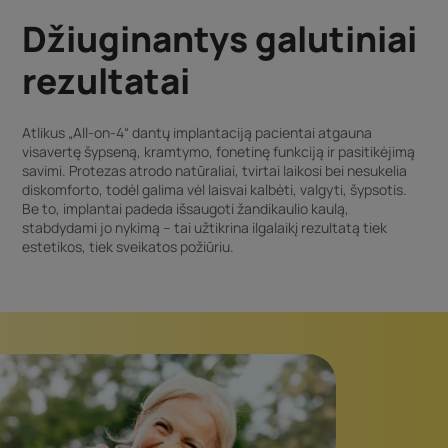
Džiuginantys galutiniai
rezultatai
Atlikus „All-on-4“ dantų implantaciją pacientai atgauna
visavertę šypseną, kramtymo, fonetinę funkciją ir pasitikėjimą
savimi. Protezas atrodo natūraliai, tvirtai laikosi bei nesukelia
diskomforto, todėl galima vėl laisvai kalbėti, valgyti, šypsotis.
Be to, implantai padeda išsaugoti žandikaulio kaulą,
stabdydami jo nykimą – tai užtikrina ilgalaikį rezultatą tiek
estetikos, tiek sveikatos požiūriu.