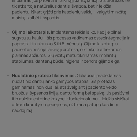
implantacijos pritvirtinti laikinąjį dantų lanką. Šis protezas ne
tik atkartoja natūralius dantis išvaizda, bet ir leidžia
pacientui iškart grįžti prie kasdienių veiklų – valgyti minkštą
maistą, kalbėti, šypsotis.
Gijimo laikotarpis.
Implantams reikia laiko, kad jie pilnai
sugytų su kaulu – šis procesas vadinamas osteointegracija ir
paprastai trunka nuo 3 iki 6 mėnesių. Gijimo laikotarpiu
pacientas nešioja laikinąjį protezą, o klinikoje atliekamos
planinės apžiūros. Šių vizitų metu tikrinamas implantų
stabilumas, dantenų būklė, higiena ir bendra gijimo eiga.
Nuolatinio protezo fiksavimas.
Galiausiai pradedamas
nuolatinio dantų lanko gamybos etapas. Šis protezas
gaminamas individualiai, atsižvelgiant į paciento veido
bruožus, šypsenos liniją, dantų formą bei spalvą. Jis pasižymi
itin aukšta estetine kokybe ir funkcionalumu – leidžia visiškai
atkurti kramtymo gebėjimus, užtikrina patogų kasdienį
naudojimą.