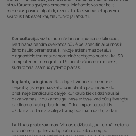
struktūruotas gydymo procesas, leidžiantis vos per kelis
mėnesius pasiekti ilgalaikį rezultatą. Kiekvienas etapas yra
svarbus tiek estetikai, tiek funkcijai atkurti.
Konsultacija.
Vizito metu išklausomi paciento lūkesčiai,
įvertinama bendra sveikatos būklė bei specifiniai burnos ir
žandikaulio parametrai. Klinikoje atliekamas detalus
diagnostinis tyrimas: panoraminė rentgeno nuotrauka, 3D
kompiuterinė tomografija. Remiantis šiais duomenimis,
sudaromas išsamus gydymo planas.
Implantų sriegimas.
Naudojant vietinę ar bendrinę
nejautrą, įsriegiamas keturių implantų pagrindas – du
priekinėje žandikaulio dalyje, kur kaulo kiekis dažniausiai
pakankamas, ir du kampu galinėse srityse, kad būtų išvengta
papildomo kaulo priauginimo. Tokia implantų padėtis
užtikrina tvirtą ir stabilią atramą būsimam dantų lankui.
Laikinas protezavimas.
Vienas didžiausių „All-on-4“ metodo
pranašumų – galimybė tą pačią arba kitą dieną po