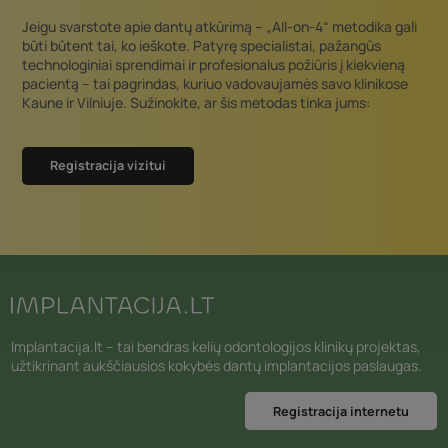
Jeigu svarstote apie dantų atkūrimą – „All-on-4“ metodika gali
būti būtent tai, ko ieškote. Patyrę specialistai, pažangūs
technologiniai sprendimai ir profesionalus požiūris į kiekvieną
pacientą – tai pagrindas, kuriuo vadovaujamės savo klinikose
Kaune ir Vilniuje. Sužinokite, ar šis metodas tinka jums:
Registracija vizitui
Implantacija.lt – tai bendras kelių odontologijos klinikų projektas,
užtikrinant aukščiausios kokybės dantų implantacijos paslaugas.
Registracija internetu