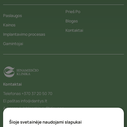
Prieš Po
Paslaugos
Blogas
Kainos
Kontaktai
Implantavimo procesas
Gamintojai
Kontaktai
Telefonas
+370 37 20 50 70
El.paštas
info@dantys.lt
Adresas
J. Jablonskio g. 21 Kaunas
Šioje svetainėje naudojami slapukai