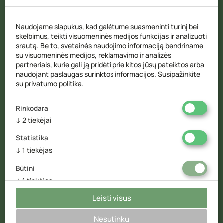
Kontaktai
Naudojame slapukus, kad galėtume suasmeninti turinį bei
Telefonas
+370 615 48042
skelbimus, teikti visuomeninės medijos funkcijas ir analizuoti
srautą. Be to, svetainės naudojimo informaciją bendriname
El.paštas
info@skaitmeninessypsenos.lt
su visuomeninės medijos, reklamavimo ir analizės
Adresas
S. Žukausko g. 4, Vilnius
partneriais, kurie gali ją pridėti prie kitos jūsų pateiktos arba
naudojant paslaugas surinktos informacijos. Susipažinkite
su
privatumo politika
.
Rinkodara
Kontaktai
↓
2
tiekėjai
Telefonas
+370 607 06275
Statistika
El.paštas
info@andziulioklinika.lt
↓
1
tiekėjas
Adresas
Veiverių g. 113, Kaunas
Būtini
Tekstinis ir grafinis svetainės turinys priklauso implantacija.lt ir
↓
1
tiekėjas
negali būti naudojamas kituose šaltiniuose be mūsų leidimo ir be
Leisti visus
Visi
nuorodos į šaltinį.
Leisti pasirinktus
© 2026 implantacija.lt /
Privatumo politika
Nesutinku